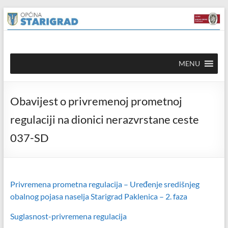
Skip to
Skip
content
to
content
Općina
MENU
Starigrad
Službena
Obavijest o privremenoj prometnoj
mrežna
stranica
regulaciji na dionici nerazvrstane ceste
037-SD
Privremena prometna regulacija – Uređenje središnjeg
obalnog pojasa naselja Starigrad Paklenica – 2. faza
Suglasnost-privremena regulacija