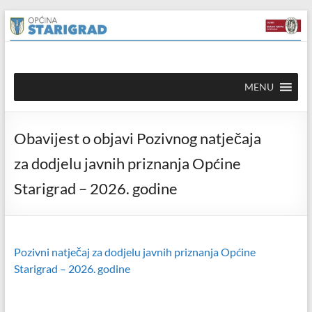
Skip to
Skip
content
to
content
Općina
MENU
Starigrad
Službena
Obavijest o objavi Pozivnog natječaja
mrežna
stranica
za dodjelu javnih priznanja Općine
Starigrad – 2026. godine
Pozivni natječaj za dodjelu javnih priznanja Općine
Starigrad – 2026. godine