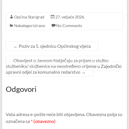
Općina Starigrad
27. veljače 2026.
Nekategorizirano
No Comments
←
Poziv za 5. sjednicu Općinskog vijeća
Obavijest o Javnom Natječaju za prijam u službu
službenika/ službenice na neodređeno vrijeme u Zajednički
upravni odjel za komunalno redarstvo
→
Odgovori
Vaša adresa e-pošte neće biti objavljena.
Obavezna polja su
označena sa
* (obavezno)