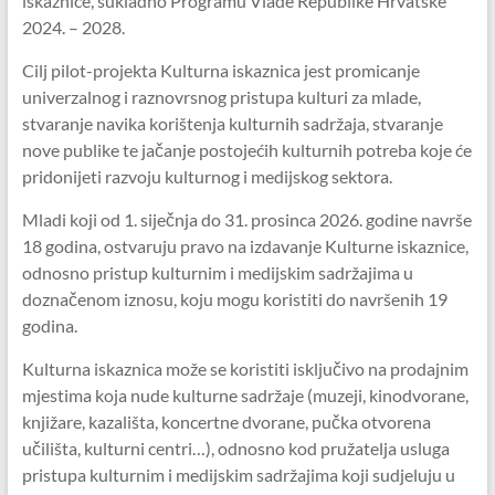
iskaznice, sukladno Programu Vlade Republike Hrvatske
2024. – 2028.
Cilj pilot-projekta Kulturna iskaznica jest promicanje
univerzalnog i raznovrsnog pristupa kulturi za mlade,
stvaranje navika korištenja kulturnih sadržaja, stvaranje
nove publike te jačanje postojećih kulturnih potreba koje će
pridonijeti razvoju kulturnog i medijskog sektora.
Mladi koji od 1. siječnja do 31. prosinca 2026. godine navrše
18 godina, ostvaruju pravo na izdavanje Kulturne iskaznice,
odnosno pristup kulturnim i medijskim sadržajima u
doznačenom iznosu, koju mogu koristiti do navršenih 19
godina.
Kulturna iskaznica može se koristiti isključivo na prodajnim
mjestima koja nude kulturne sadržaje (muzeji, kinodvorane,
knjižare, kazališta, koncertne dvorane, pučka otvorena
učilišta, kulturni centri…), odnosno kod pružatelja usluga
pristupa kulturnim i medijskim sadržajima koji sudjeluju u