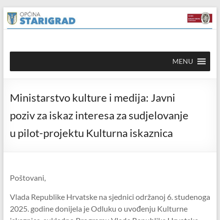
Skip to
Skip
content
to
content
Općina
MENU
Starigrad
Službena
Ministarstvo kulture i medija: Javni
mrežna
stranica
poziv za iskaz interesa za sudjelovanje
u pilot-projektu Kulturna iskaznica
Poštovani,
Vlada Republike Hrvatske na sjednici održanoj 6. studenoga
2025. godine donijela je Odluku o uvođenju Kulturne