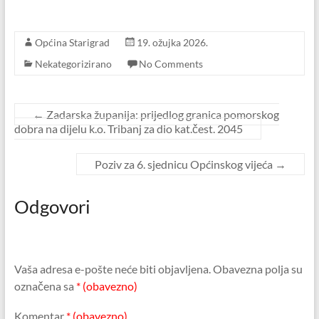
Općina Starigrad
19. ožujka 2026.
Nekategorizirano
No Comments
←
Zadarska županija: prijedlog granica pomorskog
dobra na dijelu k.o. Tribanj za dio kat.čest. 2045
Poziv za 6. sjednicu Općinskog vijeća
→
Odgovori
Vaša adresa e-pošte neće biti objavljena.
Obavezna polja su
označena sa
* (obavezno)
Komentar
* (obavezno)