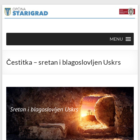
Skip to
Skip
content
to
content
Općina
MENU
Starigrad
Službena
Čestitka – sretan i blagoslovljen Uskrs
mrežna
stranica