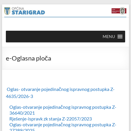
Skip to
Skip
content
to
content
Općina
MENU
Starigrad
Službena
e-Oglasna ploča
mrežna
stranica
Oglas- otvaranje pojedinačnog ispravnog postupka Z-
4635/2026-3
Oglas-otvaranje pojedinačnog ispravnog postupka Z-
36640/2021
Rješenje-ispravk zk stanja Z-22057/2023
Oglas-otvaranje pojedinačnog ispravnog postupka Z-
27289/2025