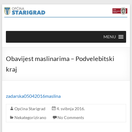
Skip to
Skip
content
to
content
Općina
MENU
Starigrad
Službena
Obavijest maslinarima – Podvelebitski
mrežna
stranica
kraj
zadarska05042016maslina
Općina Starigrad
4. svibnja 2016.
Nekategorizirano
No Comments