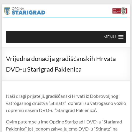
Skip to
Skip
content
to
content
Općina
MENU
Starigrad
Službena
Vrijedna donacija gradišćanskih Hrvata
mrežna
stranica
DVD-u Starigrad Paklenica
Naši dragi prijatelji, gradiščanski Hrvati iz Dobrovoljnog
vatrogasnog društva “Stinatz” donirali su vatrogasno vozilo
i opremu našem DVD-u “Starigrad Paklenica”.
Ovim putem se u ime Općine Starigrad i DVD-a “Starigrad
Paklenica” još jednom zahvaljujemo DVD-u “Stinatz” na