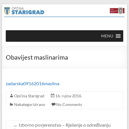
Skip to
Skip
content
to
content
Općina
MENU
Starigrad
Službena
Obavijest maslinarima
mrežna
stranica
zadarska09162016maslina
Općina Starigrad
16. rujna 2016.
Nekategorizirano
No Comments
←
Izborno povjerenstvo – Rješenje o određivanju