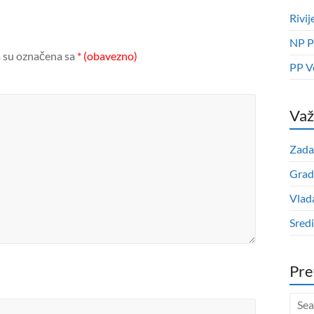
Rivij
NP P
 su označena sa
* (obavezno)
PP V
Važ
Zada
Grad
Vlad
Sred
Pre