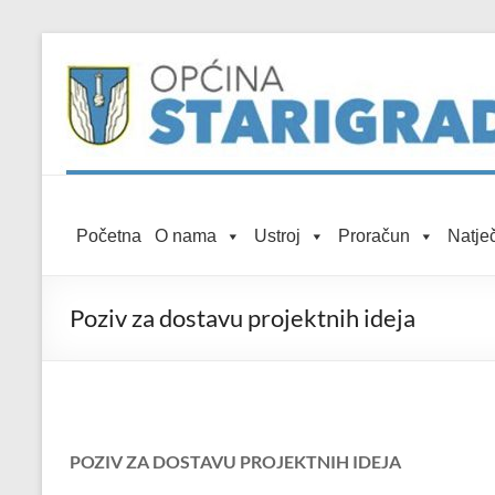
Skip to
Skip
content
to
content
Općina
Početna
O nama
Ustroj
Proračun
Natječ
Starigrad
Službena
Poziv za dostavu projektnih ideja
mrežna
stranica
POZIV ZA DOSTAVU PROJEKTNIH IDEJA