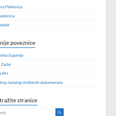
era Paklenica
aklenica
elebit
nije poveznice
rska županija
 Zadar
a RH
išnju katalog službenih dokumenata
tražite stranice