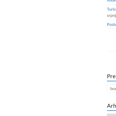
Turis
srpn
Poziv
Pre
Arh
Arhi