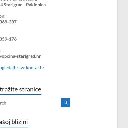
4 Starigrad - Paklenica
on:
369-387
359-176
l:
@opcina-starigrad.hr
ogledajte sve kontakte
tražite stranice
ašoj blizini