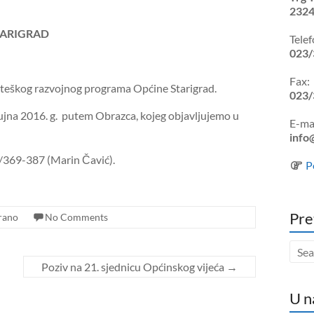
2324
TARIGRAD
Telef
023/
Fax:
ateškog razvojnog programa Općine Starigrad.
023/
rujna 2016. g. putem Obrazca, kojeg objavljujemo u
E-mai
info
3/369-387 (Marin Čavić).
P
Pre
rano
No Comments
Poziv na 21. sjednicu Općinskog vijeća
→
U n