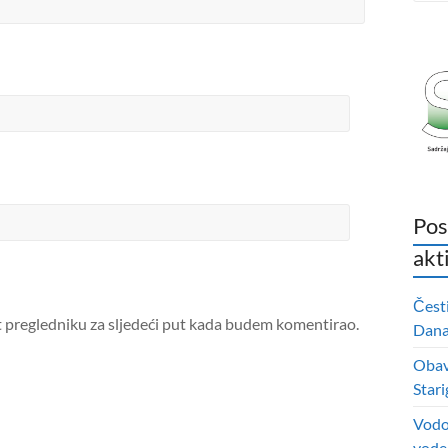
Pos
akt
Čest
t pregledniku za sljedeći put kada budem komentirao.
Dana 
Obavi
Stari
Vodo
vode