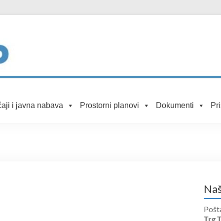
aji i javna nabava
Prostorni planovi
Dokumenti
Pr
Naš
Pošt
Trg 