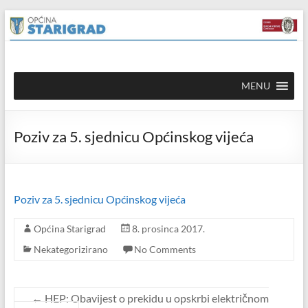
Skip to
Skip
content
to
content
Općina
MENU
Starigrad
Službena
Poziv za 5. sjednicu Općinskog vijeća
mrežna
stranica
Poziv za 5. sjednicu Općinskog vijeća
Općina Starigrad
8. prosinca 2017.
Nekategorizirano
No Comments
←
HEP: Obavijest o prekidu u opskrbi električnom