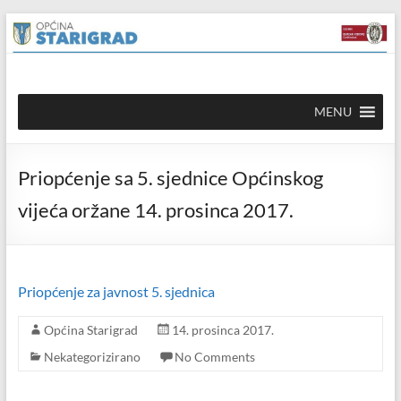
Skip to
Skip
content
to
content
Općina
MENU
Starigrad
Službena
Priopćenje sa 5. sjednice Općinskog
mrežna
stranica
vijeća oržane 14. prosinca 2017.
Priopćenje za javnost 5. sjednica
Općina Starigrad
14. prosinca 2017.
Nekategorizirano
No Comments