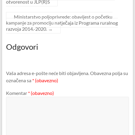
otvorenost u JLP(R)S
Ministarstvo poljoprivrede: obavijest o početku
kampanje za promociju natječaja iz Programa ruralnog
razvoja 2014.-2020.
→
Odgovori
Vaša adresa e-pošte neće biti objavljena.
Obavezna polja su
označena sa
* (obavezno)
Komentar
* (obavezno)