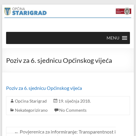
Skip to
Skip
content
to
content
Općina
MENU
Starigrad
Službena
Poziv za 6. sjednicu Općinskog vijeća
mrežna
stranica
Poziv za 6. sjednicu Općinskog vijeća
Općina Starigrad
19. siječnja 2018.
Nekategorizirano
No Comments
←
Povjerenica za informiranje: Transparentnost i