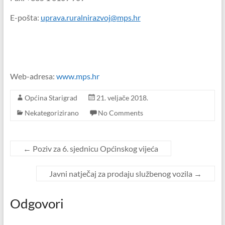
E-pošta:
uprava.ruralnirazvoj@mps.hr
Web-adresa:
www.mps.hr
Općina Starigrad
21. veljače 2018.
Nekategorizirano
No Comments
←
Poziv za 6. sjednicu Općinskog vijeća
Javni natječaj za prodaju službenog vozila
→
Odgovori