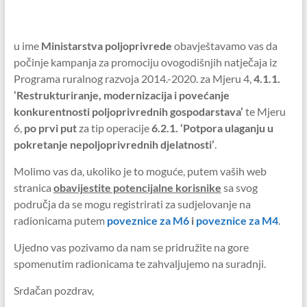
u ime
Ministarstva poljoprivrede
obavještavamo vas da
počinje kampanja za promociju ovogodišnjih natječaja iz
Programa ruralnog razvoja 2014.-2020. za Mjeru 4,
4.1.1.
‘Restrukturiranje, modernizacija i povećanje
konkurentnosti poljoprivrednih gospodarstava’
te Mjeru
6,
po prvi put
za tip operacije
6.2.1. ‘Potpora ulaganju u
pokretanje nepoljoprivrednih djelatnosti’
.
Molimo vas da, ukoliko je to moguće, putem vaših web
stranica
obavijestite potencijalne korisnike
sa svog
područja da se mogu registrirati za sudjelovanje na
radionicama putem
poveznice za M6
i
poveznice za M4
.
Ujedno vas pozivamo da nam se pridružite na gore
spomenutim radionicama te zahvaljujemo na suradnji.
Srdačan pozdrav,