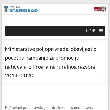
Skip to
Skip
content
to
content
Općina
MENU
Starigrad
Službena
Ministarstvo poljoprivrede: obavijest o
mrežna
stranica
početku kampanje za promociju
natječaja iz Programa ruralnog razvoja
2014.-2020.
Poštovani predstavnici jedinica lokalne samouprave,