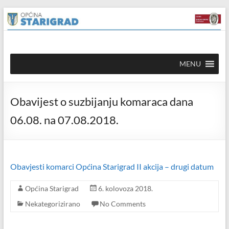
Skip to
Skip
content
to
content
Općina
MENU
Starigrad
Službena
Obavijest o suzbijanju komaraca dana
mrežna
stranica
06.08. na 07.08.2018.
Obavjesti komarci Općina Starigrad II akcija – drugi datum
Općina Starigrad
6. kolovoza 2018.
Nekategorizirano
No Comments