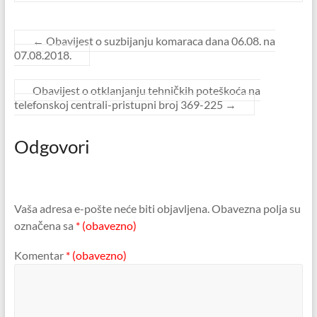
←
Obavijest o suzbijanju komaraca dana 06.08. na
07.08.2018.
Obavijest o otklanjanju tehničkih poteškoća na
telefonskoj centrali-pristupni broj 369-225
→
Odgovori
Vaša adresa e-pošte neće biti objavljena.
Obavezna polja su
označena sa
* (obavezno)
Komentar
* (obavezno)