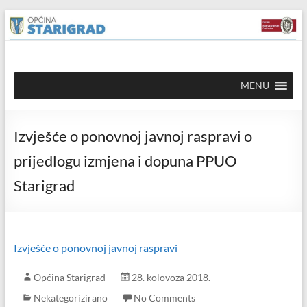
Skip to
Skip
content
to
content
Općina
MENU
Starigrad
Službena
Izvješće o ponovnoj javnoj raspravi o
mrežna
stranica
prijedlogu izmjena i dopuna PPUO
Starigrad
Izvješće o ponovnoj javnoj raspravi
Općina Starigrad
28. kolovoza 2018.
Nekategorizirano
No Comments