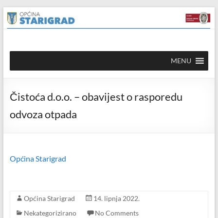
Skip to
Skip
content
to
content
Općina
MENU
Starigrad
Službena
Čistoća d.o.o. – obavijest o rasporedu
mrežna
stranica
odvoza otpada
Općina Starigrad
Općina Starigrad
14. lipnja 2022.
Nekategorizirano
No Comments