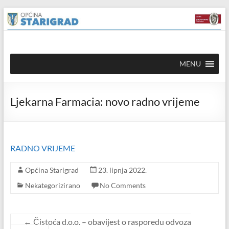
Skip to
Skip
content
to
content
Općina
MENU
Starigrad
Službena
Ljekarna Farmacia: novo radno vrijeme
mrežna
stranica
RADNO VRIJEME
Općina Starigrad
23. lipnja 2022.
Nekategorizirano
No Comments
←
Čistoća d.o.o. – obavijest o rasporedu odvoza