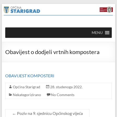
Skip to
Skip
content
to
content
Općina
MENU
Starigrad
Službena
Obavijest o dodjeli vrtnih kompostera
mrežna
stranica
OBAVIJEST KOMPOSTERI
Općina Starigrad
28. studenoga 2022.
Nekategorizirano
No Comments
←
Poziv na 9. sjednicu Općinskog vijeća