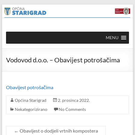
Skip to
Skip
content
to
content
Općina
MENU
Starigrad
Službena
Vodovod d.o.o. – Obavijest potrošačima
mrežna
stranica
Obavijest potrošačima
Općina Starigrad
2. prosinca 2022.
Nekategorizirano
No Comments
←
Obavijest o dodjeli vrtnih kompostera