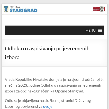
Skip to
Skip
content
to
content
Općina
MENU
Starigrad
Službena
Odluka o raspisivanju prijevremenih
mrežna
stranica
izbora
Vlada Republike Hrvatske donijela je na sjednici održanoj 5.
siječnja 2023. godine Odluku o raspisivanju prijevremenih
izbora za općinskog načelnika Općine Starigrad.
Odluka je objavljena na službenoj stranici Državnog
izbornog povjerenstva
ovdje