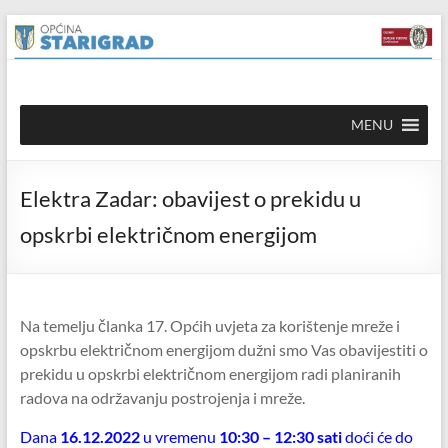
Skip to
Skip
content
to
content
Općina
MENU
Starigrad
Službena
Elektra Zadar: obavijest o prekidu u
mrežna
stranica
opskrbi električnom energijom
Na temelju članka 17. Općih uvjeta za korištenje mreže i
opskrbu električnom energijom dužni smo Vas obavijestiti o
prekidu u opskrbi električnom energijom radi planiranih
radova na održavanju postrojenja i mreže.
Dana
16.12.2022
u vremenu
10:30 – 12:30 sati
doći će do