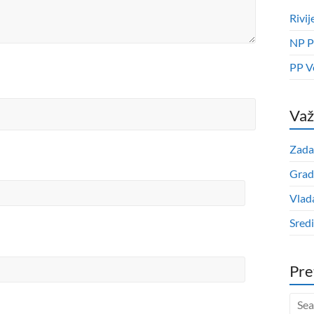
Rivij
NP P
PP V
Važ
Zada
Grad
Vlad
Sred
Pre