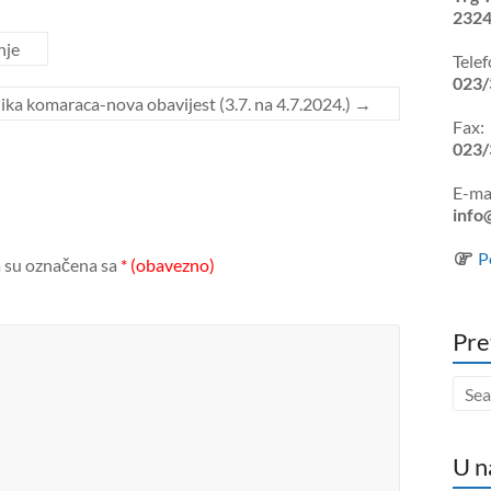
2324
nje
Telef
023/
lika komaraca-nova obavijest (3.7. na 4.7.2024.)
→
Fax:
023/
E-mai
info
P
 su označena sa
* (obavezno)
Pre
U n