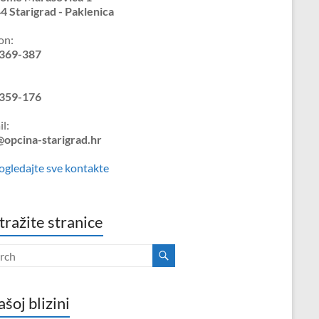
4 Starigrad - Paklenica
on:
369-387
359-176
l:
@opcina-starigrad.hr
ogledajte sve kontakte
tražite stranice
ašoj blizini