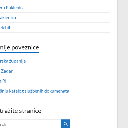
era Paklenica
aklenica
elebit
nije poveznice
rska županija
 Zadar
a RH
išnju katalog službenih dokumenata
tražite stranice