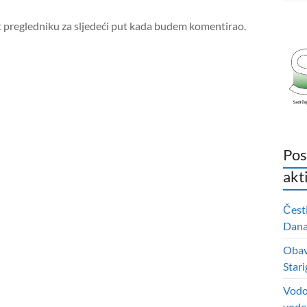
t pregledniku za sljedeći put kada budem komentirao.
Pos
akt
Čest
Dana 
Obavi
Stari
Vodo
vode