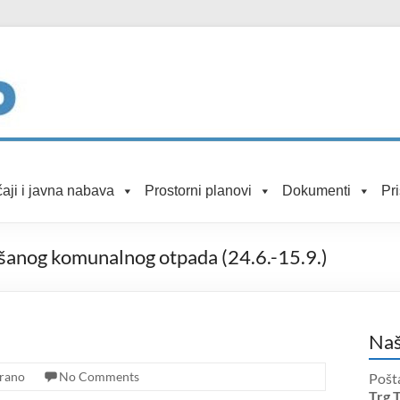
aji i javna nabava
Prostorni planovi
Dokumenti
Pr
ešanog komunalnog otpada (24.6.-15.9.)
Naš
irano
No Comments
Pošt
Trg 