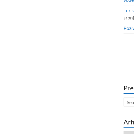
Turis
srpn
Poziv
Pre
Arh
Arhi