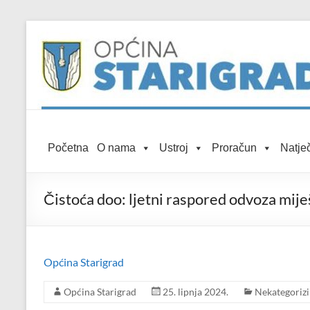
Skip to
Skip
content
to
content
Općina
Početna
O nama
Ustroj
Proračun
Natječ
Starigrad
Službena
Čistoća doo: ljetni raspored odvoza mij
mrežna
stranica
Općina Starigrad
Općina Starigrad
25. lipnja 2024.
Nekategoriz