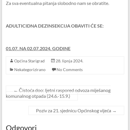
Za sva eventualna pitanja slobodno nam se obratite.
ADULTICIDNA DEZINSEKCIJA OBAVITI ĆE SE:
01.07. NA 02.07.2024. GODINE
Općina Starigrad
28. lipnja 2024.
Nekategorizirano
No Comments
←
Čistoća doo: ljetni raspored odvoza miješanog
komunalnog otpada (24.6.-15.9.)
Poziv za 21. sjednicu Općinskog vijeća
→
Odgovori