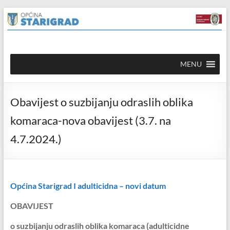
Skip to
Skip
content
to
content
Općina
MENU
Starigrad
Službena
Obavijest o suzbijanju odraslih oblika
mrežna
stranica
komaraca-nova obavijest (3.7. na
4.7.2024.)
Općina Starigrad I adulticidna – novi datum
OBAVIJEST
o suzbijanju odraslih oblika komaraca (adulticidne