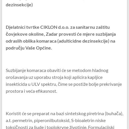
dezinsekcije)
Djelatnici tvrtke CIKLON d.o.o. za sanitarnu zaštitu
čovjekove okoline, Zadar provesti će mjere
suzbijanja
odraslih oblika komaraca (adulticidne dezinsekcije) na
području Vaše Općine.
Suzbijanje komaraca obaviti će se metodom hladnog
orošavanja uz uporabu stroja koji aplicira kapljice
insekticida u ULV spektru, čime se postiže bolje prekrivanje
prostora i veća efikasnost.
Koristit će se preparat na bazi sintetskog piretrina (buhača),
a.t. permetrin, piperonilbutoksid, S-bioaletrin niske
toksičnosti za ljude i toplokrvne životinje. Formulacijski