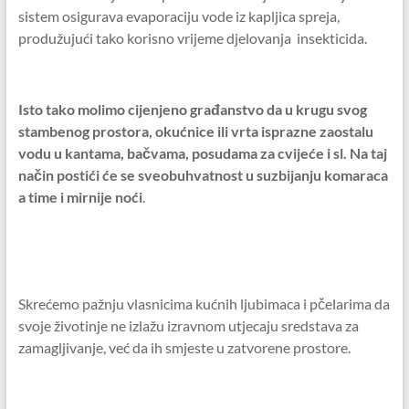
sistem osigurava evaporaciju vode iz kapljica spreja,
produžujući tako korisno vrijeme djelovanja insekticida.
Isto tako molimo cijenjeno građanstvo da u krugu svog
stambenog prostora, okućnice ili vrta isprazne zaostalu
vodu u kantama, bačvama, posudama za cvijeće i sl. Na taj
način postići će se sveobuhvatnost u suzbijanju komaraca
a time i mirnije noći
.
Skrećemo pažnju vlasnicima kućnih ljubimaca i pčelarima da
svoje životinje ne izlažu izravnom utjecaju sredstava za
zamagljivanje, već da ih smjeste u zatvorene prostore.