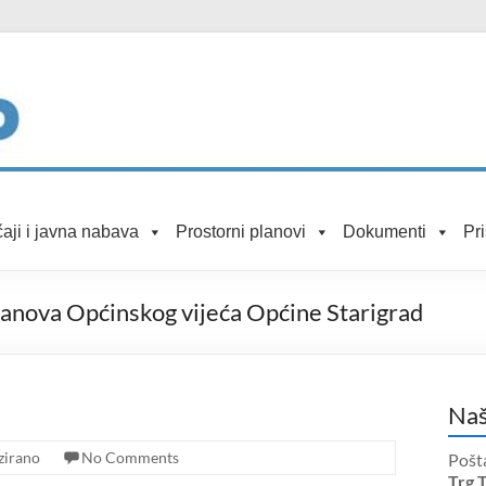
aji i javna nabava
Prostorni planovi
Dokumenti
Pr
članova Općinskog vijeća Općine Starigrad
Naš
zirano
No Comments
Pošt
Trg 