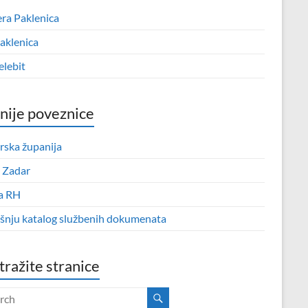
era Paklenica
aklenica
elebit
nije poveznice
rska županija
 Zadar
a RH
išnju katalog službenih dokumenata
tražite stranice