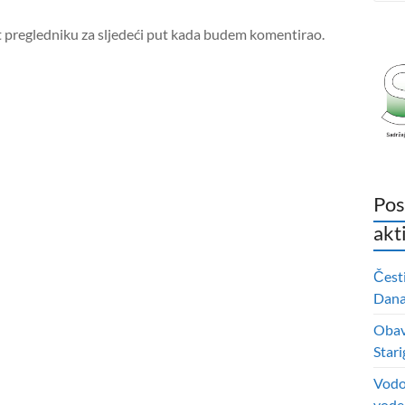
t pregledniku za sljedeći put kada budem komentirao.
Pos
akt
Čest
Dana 
Obavi
Stari
Vodo
vode