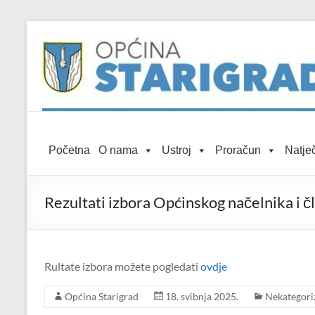
Skip to
Skip
content
to
content
Općina
Početna
O nama
Ustroj
Proračun
Natječ
Starigrad
Službena
Rezultati izbora Općinskog načelnika i 
mrežna
stranica
Rultate izbora možete pogledati
ovdje
Općina Starigrad
18. svibnja 2025.
Nekategori