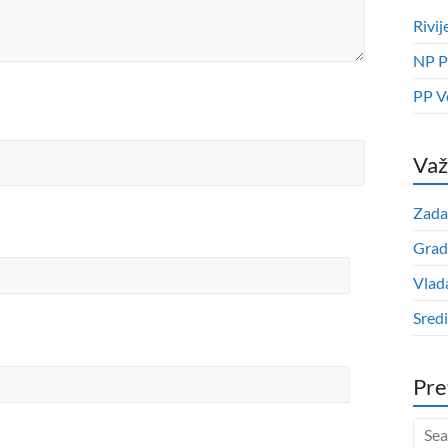
Rivij
NP P
PP V
Važ
Zada
Grad
Vlad
Sred
Pre