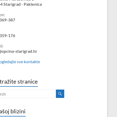
4 Starigrad - Paklenica
on:
369-387
359-176
l:
@opcina-starigrad.hr
ogledajte sve kontakte
tražite stranice
ašoj blizini