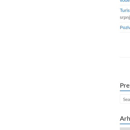
Turis
srpn
Poziv
Pre
Arh
Arhi