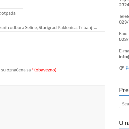
2324
g otpada
Telef
023/
snih odbora Seline, Starigrad Paklenica, Tribanj
→
Fax:
023/
E-mai
info
P
 su označena sa
* (obavezno)
Pre
U n