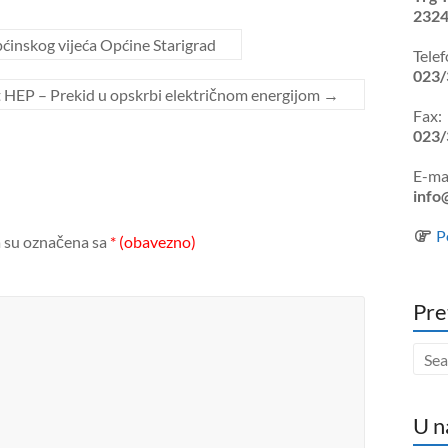
2324
ćinskog vijeća Općine Starigrad
Telef
023/
 HEP – Prekid u opskrbi električnom energijom
→
Fax:
023/
E-mai
info
P
 su označena sa
* (obavezno)
Pre
U n