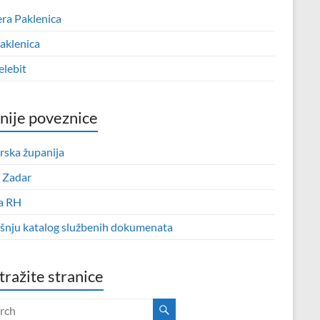
era Paklenica
aklenica
elebit
nije poveznice
rska županija
 Zadar
a RH
išnju katalog službenih dokumenata
tražite stranice