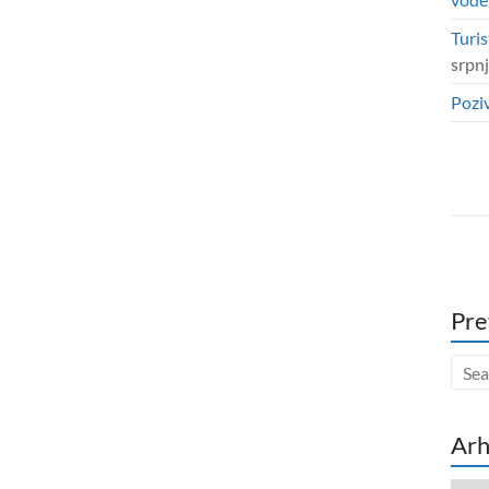
Turis
srpn
Poziv
Pre
Arh
Arhi