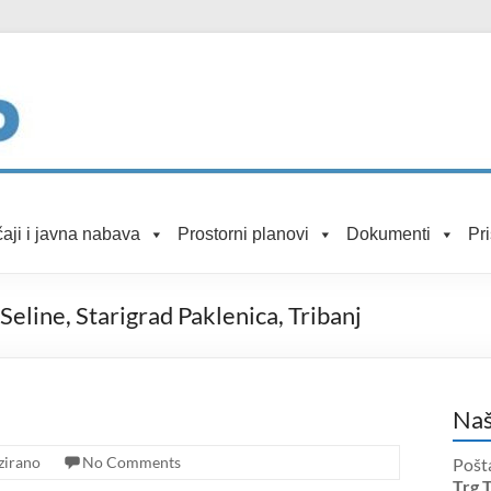
aji i javna nabava
Prostorni planovi
Dokumenti
Pr
Seline, Starigrad Paklenica, Tribanj
Naš
zirano
No Comments
Pošt
Trg 