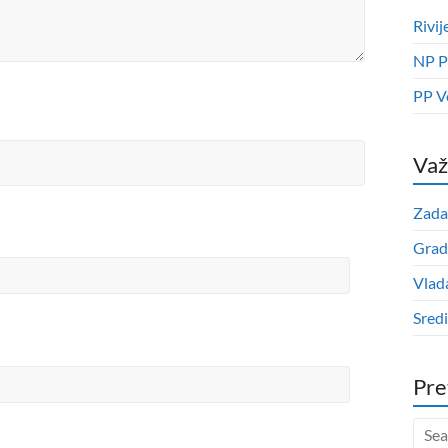
Rivij
NP P
PP V
Važ
Zada
Grad
Vlad
Sred
Pre