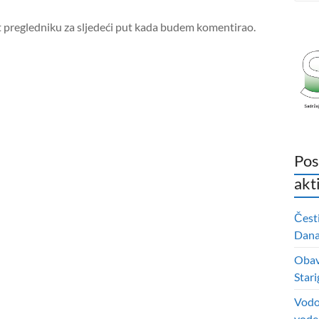
t pregledniku za sljedeći put kada budem komentirao.
Pos
akt
Čest
Dana 
Obavi
Stari
Vodo
vode