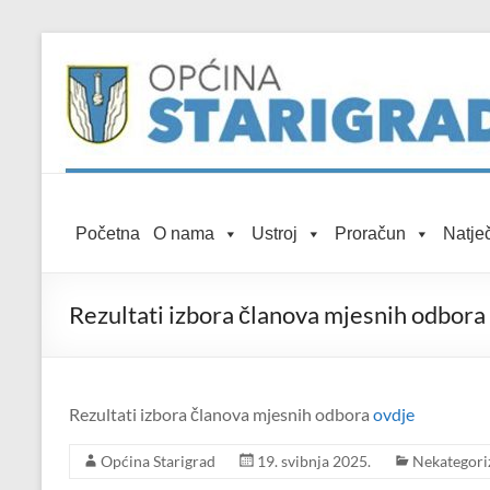
Skip to
Skip
content
to
content
Općina
Početna
O nama
Ustroj
Proračun
Natječ
Starigrad
Službena
Rezultati izbora članova mjesnih odbora 
mrežna
stranica
Rezultati izbora članova mjesnih odbora
ovdje
Općina Starigrad
19. svibnja 2025.
Nekategori