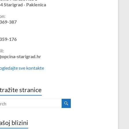
4 Starigrad - Paklenica
on:
369-387
359-176
l:
@opcina-starigrad.hr
ogledajte sve kontakte
tražite stranice
ašoj blizini