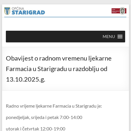
Skip to
Skip
content
to
content
Općina
MENU
Starigrad
Službena
Obavijest o radnom vremenu ljekarne
mrežna
stranica
Farmacia u Starigradu u razdoblju od
13.10.2025.g.
Radno vrijeme ljekarne Farmacia u Starigradu je:
ponedjeljak, srijeda i petak 7:00-14:00
utorak i četvrtak 12:00-19:00