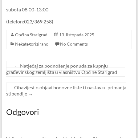
subota 08:00-13:00
(telefon:023/369 258)
Općina Starigrad
13. listopada 2025.
Nekategorizirano
No Comments
←
Natječaj za podnošenje ponuda za kupnju
građevinskog zemljišta u vlasništvu Općine Starigrad
Obavijest o objavi bodovne liste i i nastavku primanja
stipendije
→
Odgovori