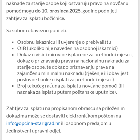
naknade za starije osobe koji ostvaruju pravo na novčanu
pomoć mogu
do 10. prosinca 2025
. godine podnijeti
zahtjev za isplatu božićnice.
Sa sobom obavezno ponijeti:
Osobnu iskaznicu ili uvjerenje o prebivalištu
OIB (ukoliko nije naveden na osobnoj iskaznici)
Dokaz o visini mirovine isplaćene za prethodni mjesec,
dokaz o priznavanju prava na nacionalnu naknadu za
starije osobe, te dokaz o priznavanju prava na
zajamčenu minimalnu naknadu (rješenje ili obavijest
poslovne banke o isplati za prethodni mjesec)
Broj tekućeg računa za isplatu novčane pomoći (ili
naznaka za isplatu putem poštanske uputnice).
Zahtjev za isplatu na propisanom obrascu sa priloženim
dokazima može se dostaviti elektroničkom poštom na
info@opcina-starigrad.hr
ili osobnom predajom u
Jedinstveni upravni odjel.