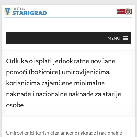
Skip to
Skip
content
to
content
Općina
MENU
Starigrad
Službena
Odluka o isplati jednokratne novčane
mrežna
stranica
pomoći (božićnice) umirovljenicima,
korisnicima zajamčene minimalne
naknade i nacionalne naknade za starije
osobe
Umirovljenici, korisnici zajamčene naknade i nacionalne