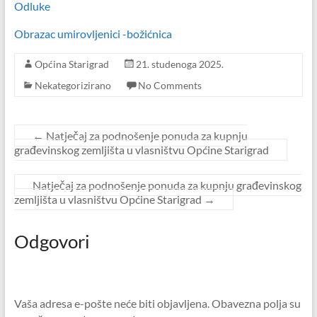
Odluke
Obrazac umirovljenici -božićnica
Općina Starigrad
21. studenoga 2025.
Nekategorizirano
No Comments
←
Natječaj za podnošenje ponuda za kupnju
građevinskog zemljišta u vlasništvu Općine Starigrad
Natječaj za podnošenje ponuda za kupnju građevinskog
zemljišta u vlasništvu Općine Starigrad
→
Odgovori
Vaša adresa e-pošte neće biti objavljena.
Obavezna polja su