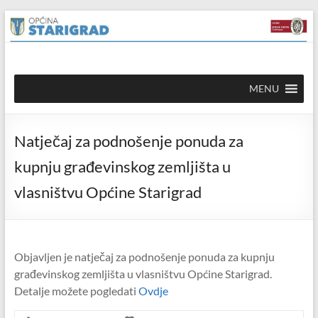
Skip to
Skip
content
to
content
Općina
MENU
Starigrad
Službena
Natječaj za podnošenje ponuda za
mrežna
stranica
kupnju građevinskog zemljišta u
vlasništvu Općine Starigrad
Objavljen je natječaj za podnošenje ponuda za kupnju
građevinskog zemljišta u vlasništvu Općine Starigrad.
Detalje možete pogledati
Ovdje