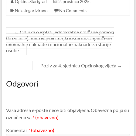
Općina Starigrad
2. prosinca 2025.
Nekategorizirano
No Comments
←
Odluka o isplati jednokratne novčane pomoći
(božićnice) umirovljenicima, korisnicima zajamčene
minimalne naknade i nacionalne naknade za starije
osobe
Poziv za 4. sjednicu Općinskog vijeća
→
Odgovori
Vaša adresa e-pošte neće biti objavljena.
Obavezna polja su
označena sa
* (obavezno)
Komentar
* (obavezno)